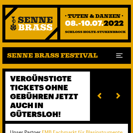
· TUTEN & DANZEN ·
08.-10.07.
2022
SCHLOSS HOLTE-STUKENBROCK
SENNE BRASS FESTIVAL
Togg
VERGÜNSTIGTE
TICKETS OHNE
GEBÜHREN JETZT
AUCH IN
GÜTERSLOH!
Unser Partner
FMB Fachmarkt für Blasinstrumente